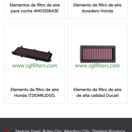
Elementos de filtro de aire
Elemento de filtro de aire
para coche 4M0133843E
duradero Honda
para Porsche Cayenne
17215HL6A00 para una
2018-2019 Accesorios
mayor vida útil y potencia
para coche
del motor
Elemento de filtro de aire
Elemento de filtro de aire
Honda 17210MKJD00,
de alta calidad Ducati
estándar OEM, para un
42610751A para una mejor
rendimiento confiable de
protección del motor
la motocicleta.
Tangxia Town, Ruian City, Wenzhou City, Zhejiang Province,