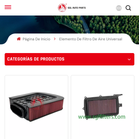
Espa
Página De Inicio
Elemento De Filtro De Aire Universal
English
Français
CATEGORÍAS DE PRODUCTOS
Русский
بالعربية
español
한국어