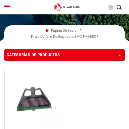
Espa
Página De Inicio
English
Filtro De Aire De Repuesto BMC FM98804
Français
CATEGORÍAS DE PRODUCTOS
Русский
بالعربية
español
한국어