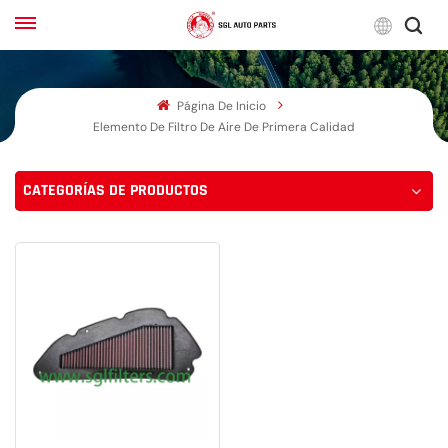
Espa
Página De Inicio
English
Elemento De Filtro De Aire De Primera Calidad
Français
CATEGORÍAS DE PRODUCTOS
Русский
بالعربية
español
한국어