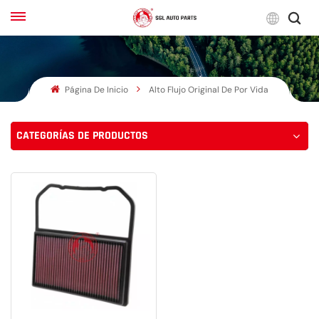
Espa
Página De Inicio
Alto Flujo Original De Por Vida
English
Français
CATEGORÍAS DE PRODUCTOS
Русский
بالعربية
español
한국어