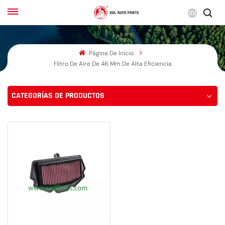
Espa
Página De Inicio
English
Filtro De Aire De 46 Mm De Alta Eficiencia
Français
CATEGORÍAS DE PRODUCTOS
Русский
بالعربية
español
한국어