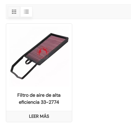
Filtro de aire de alta
eficiencia 33-2774
compatible con fábrica
original para VW
LEER MÁS
036129620c