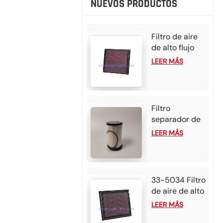
NUEVOS PRODUCTOS
Filtro de aire
de alto flujo
33-3002 para
LEER MÁS
Mazda BT50
2025 (3.0 L L4
diésel) e Isuzu
D-Max 2024
Filtro
(1.9 L L4
separador de
diésel)
agua y
LEER MÁS
combustible
FS20176
P552709 para
motores diésel
33-5034 Filtro
Detroit DD13,
de aire de alto
DD15 y DD16.
flujo para
LEER MÁS
2025 Alfa