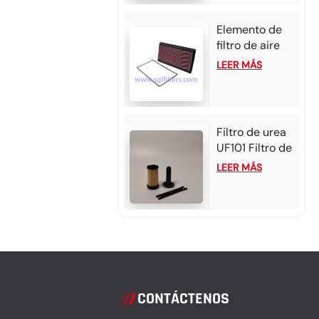
Elemento de
filtro de aire
de alto flujo
LEER MÁS
33-2118 para
Chevrolet
Camaro
Filtro de urea
UF101 Filtro de
urea - Tarjeta
LEER MÁS
Bosch 2.2-3
para Cummins
/ Detroit
CONTÁCTENOS