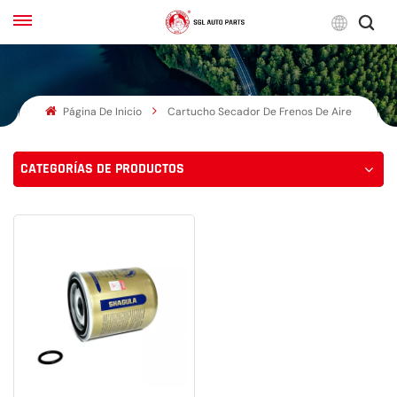
Espa
Página De Inicio
Cartucho Secador De Frenos De Aire
English
Français
CATEGORÍAS DE PRODUCTOS
Русский
بالعربية
español
한국어