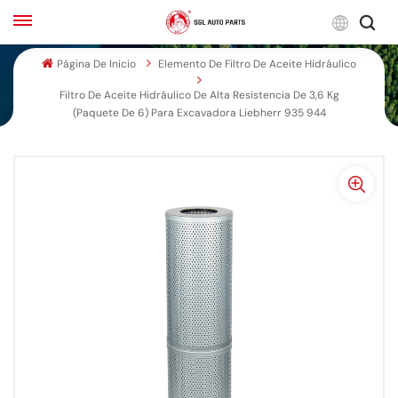
Espa
Página De Inicio
Elemento De Filtro De Aceite Hidráulico
Filtro De Aceite Hidráulico De Alta Resistencia De 3,6 Kg
English
(paquete De 6) Para Excavadora Liebherr 935 944
Français
Русский
بالعربية
español
한국어