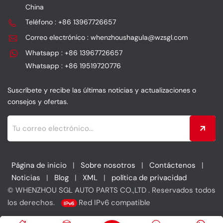
como 312D, 315D y 318D,
Liugong 922E y
China
lo que garantiza un
926EGarantiza un
Teléfono : +86 13967726657
funcionamiento suave y
rendimiento óptimo del
una mayor vida útil del
motor y protección en
Correo electrónico : whenzhoushagula@wzsgl.com
equipo. El filtro cuenta
entornos de trabajo
Whatsapp : +86 13967726657
con una tapa metálica y
exigentes. Con una
Whatsapp : +86 19519720776
es intercambiable con...
construcción robusta y
Filtro Sakura H-55440 y
compatible con las
Suscríbete y recibe las últimas noticias y actualizaciones o
SH60854Elija este
piezas OEM
reemplazo confiable para
53C0210/53C0210P01,
consejos y ofertas.
un mantenimiento
este filtro de aire evita
eficiente del sistema
eficazmente la entrada
hidráulico y un
de polvo, residuos y
rendimiento óptimo.
otros contaminantes al
motor, prolongando su
Página de inicio
|
Sobre nosotros
|
Contáctenos
|
vida útil y manteniendo
Noticias
|
Blog
|
XML
|
política de privacidad
su eficiencia.
© WHENZHOU SGL AUTO PARTS CO.,LTD . Reservados todos
los derechos.
Red IPv6 compatible