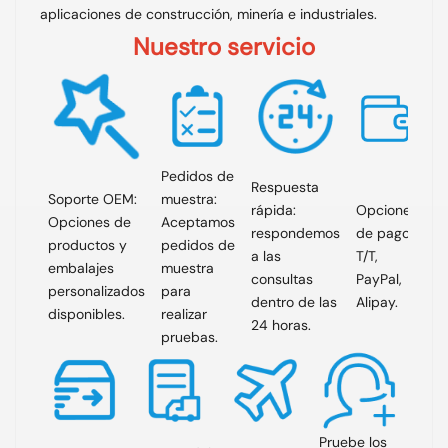
aplicaciones de construcción, minería e industriales.
Nuestro servicio
Pedidos de
Respuesta
Soporte OEM:
muestra:
rápida:
Opciones
Opciones de
Aceptamos
respondemos
de pago:
productos y
pedidos de
a las
T/T,
embalajes
muestra
consultas
PayPal,
personalizados
para
dentro de las
Alipay.
disponibles.
realizar
24 horas.
pruebas.
Pruebe los