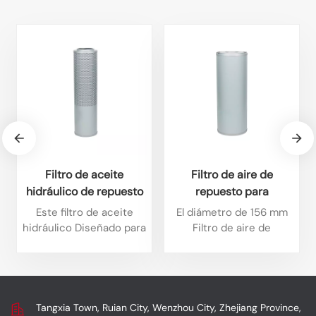
Filtro de aceite
Filtro de aire de
hidráulico de repuesto
repuesto para
para excavadoras
excavadora de 156 mm
Este filtro de aceite
El diámetro de 156 mm
Caterpillar,
de diámetro para los
hidráulico Diseñado para
Filtro de aire de
intercambiable con
modelos Liugong
excavadoras Caterpillar,
repuesto para
Sakura H-55440
ofrece excelente
excavadora está
922E/926E
filtración y durabilidad.
diseñado
SH60854
Es totalmente
específicamente para
compatible con modelos
Modelos de excavadoras
Tangxia Town, Ruian City, Wenzhou City, Zhejiang Province,