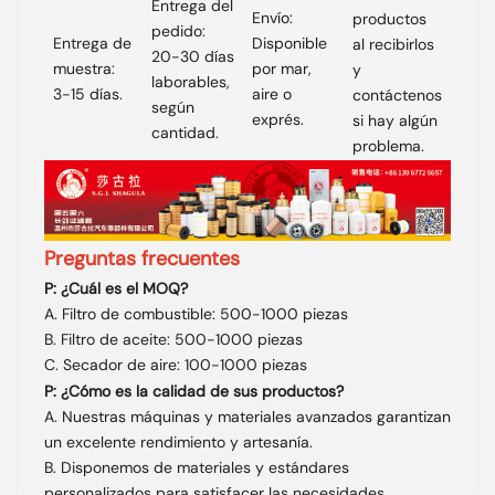
Entrega del
Envío:
productos
pedido:
Entrega de
Disponible
al recibirlos
20-30 días
muestra:
por mar,
y
laborables,
3-15 días.
aire o
contáctenos
según
exprés.
si hay algún
cantidad.
problema.
Preguntas frecuentes
P: ¿Cuál es el MOQ?
A. Filtro de combustible: 500-1000 piezas
B. Filtro de aceite: 500-1000 piezas
C. Secador de aire: 100-1000 piezas
P: ¿Cómo es la calidad de sus productos?
A. Nuestras máquinas y materiales avanzados garantizan
un excelente rendimiento y artesanía.
B. Disponemos de materiales y estándares
personalizados para satisfacer las necesidades