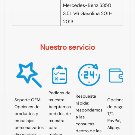
Mercedes-Benz S350
3.5L V6 Gasolina 2011-
2013
Nuestro servicio
Pedidos de
Respuesta
Soporte OEM:
muestra:
Opciones
rápida:
Opciones de
Aceptamos
de pago:
respondemos
productos y
pedidos de
T/T,
a las
embalajes
muestra
PayPal,
consultas
personalizados
para
Alipay.
dentro de las
disponibles.
realizar