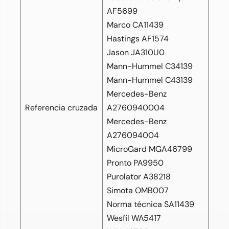
AF5699
Marco CA11439
Hastings AF1574
Jason JA310U0
Mann-Hummel C34139
Mann-Hummel C43139
Mercedes-Benz
Referencia cruzada
A2760940004
Mercedes-Benz
A276094004
MicroGard MGA46799
Pronto PA9950
Purolator A38218
Simota OMB007
Norma técnica SA11439
Wesfil WA5417