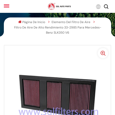
Espa
Página De Inicio
Elemento Del Filtro De Aire
Filtro De Aire De Alto Rendimiento 33-2985 Para Mercedes-
English
Benz SLK350 V6
Français
Русский
بالعربية
español
한국어