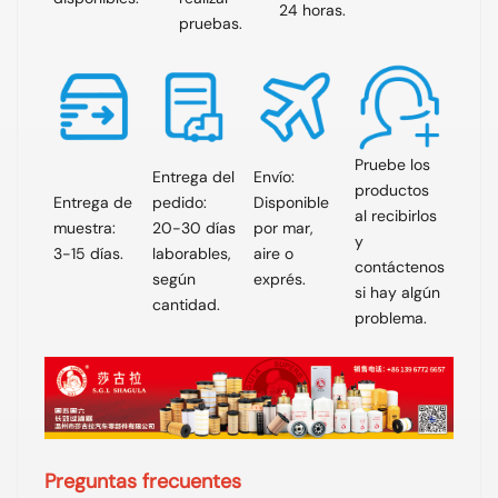
24 horas.
pruebas.
Pruebe los
Entrega del
Envío:
productos
Entrega de
pedido:
Disponible
al recibirlos
muestra:
20-30 días
por mar,
y
3-15 días.
laborables,
aire o
contáctenos
según
exprés.
si hay algún
cantidad.
problema.
Preguntas frecuentes