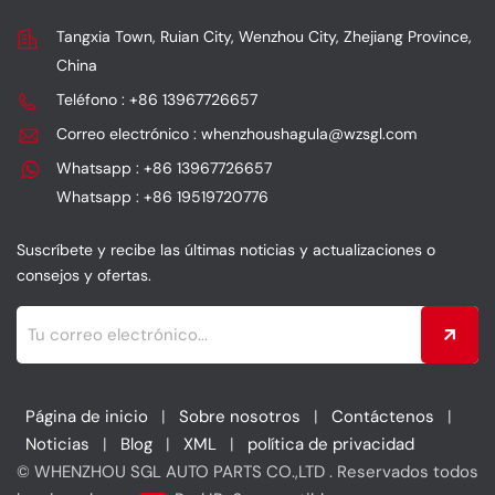
tiene una larga vida útil,
Sus principales ventajas
Tangxia Town, Ruian City, Wenzhou City, Zhejiang Province,
además de optimizar la
son su alto caudal, su
China
potencia y una filtración
reutilización y su larga
eficiente.
durabilidad, además de
Teléfono : +86 13967726657
proporcionar mayor
Correo electrónico : whenzhoushagula@wzsgl.com
potencia y protección
del motor.
Whatsapp : +86 13967726657
Whatsapp : +86 19519720776
Suscríbete y recibe las últimas noticias y actualizaciones o
consejos y ofertas.
Página de inicio
|
Sobre nosotros
|
Contáctenos
|
Noticias
|
Blog
|
XML
|
política de privacidad
© WHENZHOU SGL AUTO PARTS CO.,LTD . Reservados todos