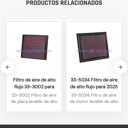
PRODUCTOS RELACIONADOS
Filtro de aire de alto
33-5034 Filtro de aire
flujo 33-3002 para
de alto flujo para 2025
Mazda BT50 2025 (3.0
Alfa Romeo Tonale 1.6L
33-3002 Filtro de aire
33-5034: Filtro de aire
L L4 diésel) e Isuzu D-
L4 Diesel 2024 Alfa
de placa lavable de alto
de motor lavable de alto
Max 2024 (1.9 L L4
Romeo Tonale 1.6L L4
rendimiento, compatible
rendimiento tipo placa,
con algunos modelos de
diésel)
diseñado
Diesel
Isuzu. Ofrece un alto
específicamente para
caudal, es reutilizable y
ciertos modelos Jeep.