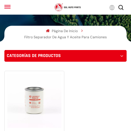
Espa
Página De Inicio
English
Filtro Separador De Agua Y Aceite Para Camiones
Français
CATEGORÍAS DE PRODUCTOS
Русский
بالعربية
español
한국어