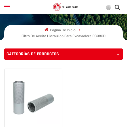
Espa
Página De Inicio
English
Filtro De Aceite Hidráulico Para Excavadora EC380D
Français
CATEGORÍAS DE PRODUCTOS
Русский
بالعربية
español
한국어