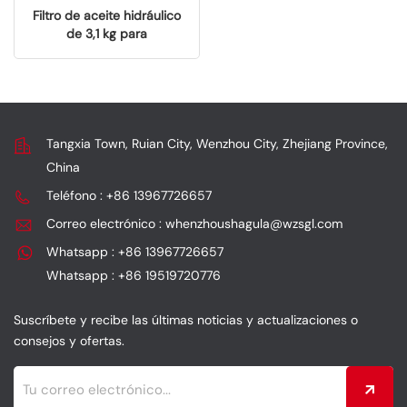
Filtro de aceite hidráulico
de 3,1 kg para
excavadoras EC380D y
EC480D, repuesto OEM
H-71210
Tangxia Town, Ruian City, Wenzhou City, Zhejiang Province,
China
Teléfono : +86 13967726657
Correo electrónico : whenzhoushagula@wzsgl.com
Whatsapp : +86 13967726657
Whatsapp : +86 19519720776
Suscríbete y recibe las últimas noticias y actualizaciones o
consejos y ofertas.