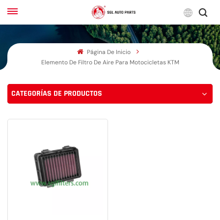
Espa
Página De Inicio
English
Elemento De Filtro De Aire Para Motocicletas KTM
Français
CATEGORÍAS DE PRODUCTOS
Русский
بالعربية
español
한국어