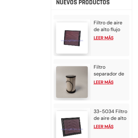
NUEVOS PRODUCTOS
Filtro de aire
de alto flujo
33-3002 para
LEER MÁS
Mazda BT50
2025 (3.0 L L4
diésel) e Isuzu
D-Max 2024
Filtro
(1.9 L L4
separador de
diésel)
agua y
LEER MÁS
combustible
FS20176
P552709 para
motores diésel
33-5034 Filtro
Detroit DD13,
de aire de alto
DD15 y DD16.
flujo para
LEER MÁS
2025 Alfa