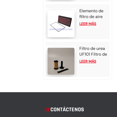
Elemento de
filtro de aire
de alto flujo
LEER MÁS
33-2118 para
Chevrolet
Camaro
Filtro de urea
UF101 Filtro de
urea - Tarjeta
LEER MÁS
Bosch 2.2-3
para Cummins
/ Detroit
CONTÁCTENOS